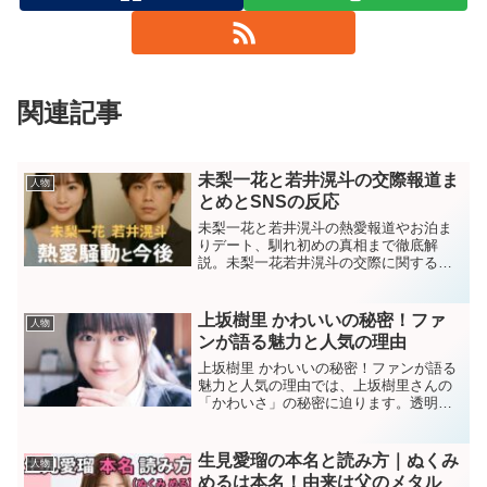
関連記事
未梨一花と若井滉斗の交際報道ま
人物
とめとSNSの反応
未梨一花と若井滉斗の熱愛報道やお泊ま
りデート、馴れ初めの真相まで徹底解
説。未梨一花若井滉斗の交際に関するフ
ァンの反応や炎上の経緯、今後の展開ま
でわかります。
上坂樹里 かわいいの秘密！ファ
人物
ンが語る魅力と人気の理由
上坂樹里 かわいいの秘密！ファンが語る
魅力と人気の理由では、上坂樹里さんの
「かわいさ」の秘密に迫ります。透明感
あふれるビジュアル、演技力、ファッシ
ョン、SNSの評判など、さまざまな角度
から解説していきます。
生見愛瑠の本名と読み方｜ぬくみ
人物
めるは本名！由来は父のメタル