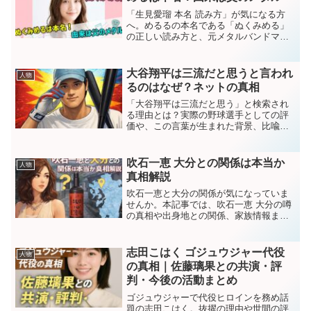
「生見愛瑠 本名 読み方」が気になる方
へ。めるるの本名である「ぬくみめる」
の正しい読み方と、元メタルバンドマン
の父親が名付けた驚きの由来、全国に約
250人しかいない珍しい苗字のルーツにつ
いて、事実のみを分かりやすく解説しま
大谷翔平は三流だと思うと言われ
人物
す。
るのはなぜ？ネットの真相
「大谷翔平は三流だと思う」と検索され
る理由とは？実際の野球選手としての評
価や、この言葉が生まれた背景、比喩と
して使われる意味を分かりやすく解説し
ます。ネットで話題の真相を整理しま
す。
吹石一恵 大分との関係は本当か
人物
真相解説
吹石一恵と大分の関係が気になっていま
せんか。本記事では、吹石一恵 大分の噂
の真相や出身地との関係、家族情報まで
オタク視点で徹底解説します。吹石一恵
大分と検索した方が知りたいポイントを
わかりやすく整理しました。
志田こはく ゴジュウジャー代役
人物
の真相｜佐藤璃果との共演・評
判・今後の活動まとめ
ゴジュウジャーで代役ヒロインを務め話
題の志田こはく。抜擢の理由や世間の評