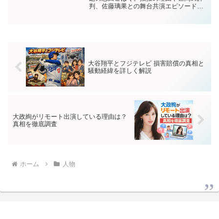
判、佐藤璃果との舞台共演エピソード、
今後の活動とブレイク予測まで詳しく解
説します。
大谷翔平とフジテレビ 損害賠償の真相と
騒動経緯を詳しく解説
大政絢がリモート出演している理由は？
真相を徹底調査
ホーム
人物