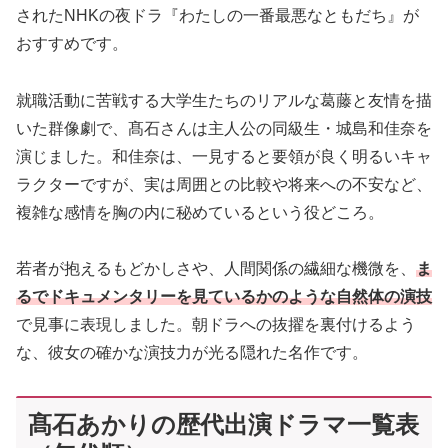
されたNHKの夜ドラ『わたしの一番最悪なともだち』が
おすすめです。
就職活動に苦戦する大学生たちのリアルな葛藤と友情を描
いた群像劇で、髙石さんは主人公の同級生・城島和佳奈を
演じました。和佳奈は、一見すると要領が良く明るいキャ
ラクターですが、実は周囲との比較や将来への不安など、
複雑な感情を胸の内に秘めているという役どころ。
若者が抱えるもどかしさや、人間関係の繊細な機微を、
ま
るでドキュメンタリーを見ているかのような自然体の演技
で見事に表現しました。朝ドラへの抜擢を裏付けるよう
な、彼女の確かな演技力が光る隠れた名作です。
髙石あかりの歴代出演ドラマ一覧表