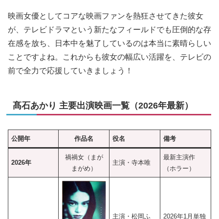
映画女優としてコアな映画ファンを熱狂させてきた彼女
が、テレビドラマという新たなフィールドでも圧倒的な存
在感を放ち、日本中を魅了しているのは本当に素晴らしい
ことですよね。これからも彼女の幅広い活躍を、テレビの
前で全力で応援していきましょう！
髙石あかり 主要出演映画一覧（2026年最新）
公開年
作品名
役名
備考
禍禍女（まが
最新主演作
2026年
主演・寺本唯
まがめ）
（ホラー）
主演・松岡ふ
2026年1月単独