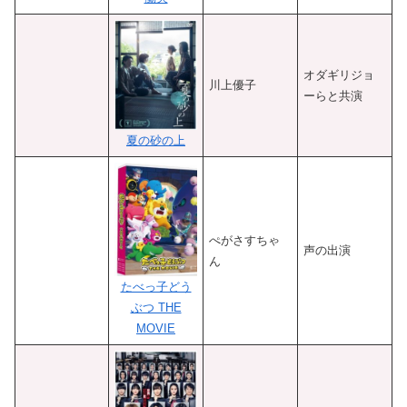
オダギリジョ
川上優子
ーらと共演
夏の砂の上
ぺがさすちゃ
声の出演
ん
たべっ子どう
ぶつ THE
MOVIE