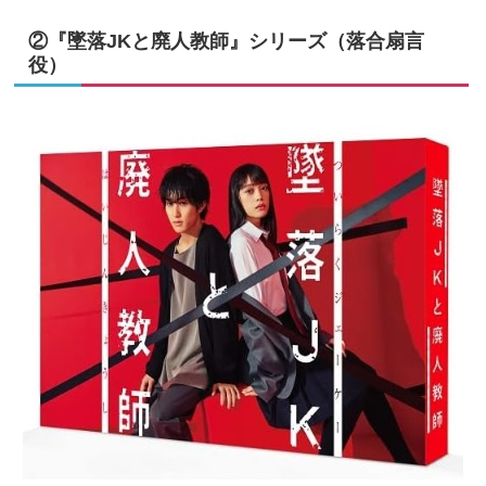
②『墜落JKと廃人教師』シリーズ（落合扇言
役）