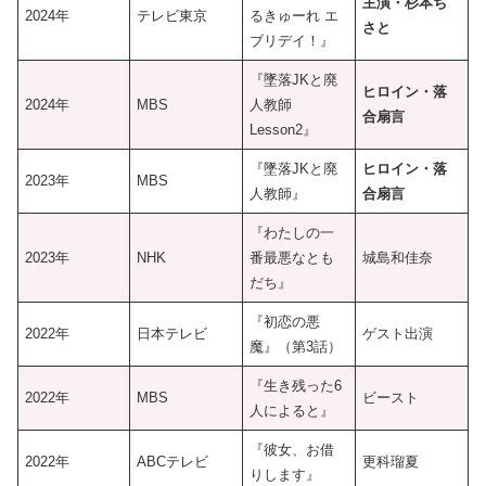
主演・杉本ち
2024年
テレビ東京
るきゅーれ エ
さと
ブリデイ！』
『墜落JKと廃
ヒロイン・落
2024年
MBS
人教師
合扇言
Lesson2』
『墜落JKと廃
ヒロイン・落
2023年
MBS
人教師』
合扇言
『わたしの一
2023年
NHK
番最悪なとも
城島和佳奈
だち』
『初恋の悪
2022年
日本テレビ
ゲスト出演
魔』（第3話）
『生き残った6
2022年
MBS
ビースト
人によると』
『彼女、お借
2022年
ABCテレビ
更科瑠夏
りします』