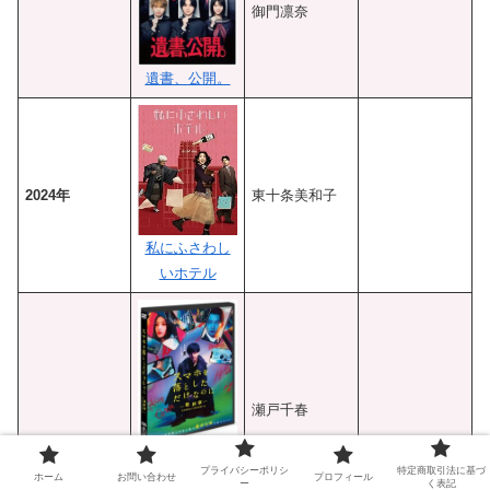
御門凛奈
遺書、公開。
2024年
東十条美和子
私にふさわし
いホテル
瀬戸千春
スマホを落と
プライバシーポリシ
特定商取引法に基づ
ホーム
お問い合わせ
プロフィール
しただけなの
ー
く表記