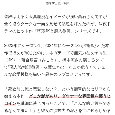
墜落JKと廃人教師
普段は明るく天真爛漫なイメージが強い髙石さんですが、
全く違うダークな一面を見せて話題を呼んだのが、深夜ド
ラマのヒット作『墜落JKと廃人教師』シリーズです。
2023年にシーズン1、2024年にシーズン2が制作された本
作で彼女が演じたのは、ネガティブで無気力な女子高生
（JK）・落合扇言（みこと）。橋本涼さん演じるクズ
で”廃人”な物理教師・灰葉仁との、どこか危うくてシュー
ルな恋愛模様を描いた異色のラブコメディです。
「死ぬ前に俺と恋愛しない？」という衝撃的なセリフから
始まる本作。
どこか影があり、ダウナーな雰囲気を纏うヒ
ロイン
を繊細に演じ切ったことで、「こんな暗い役もでき
るなんて凄い！」と彼女の演技力の深さを世に知らしめま