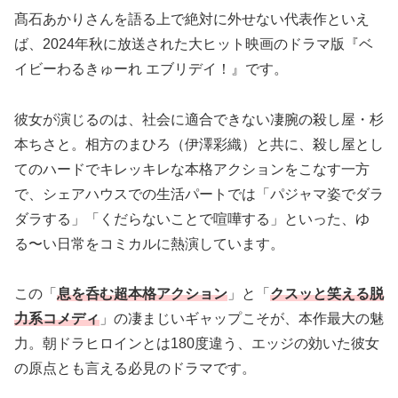
髙石あかりさんを語る上で絶対に外せない代表作といえ
ば、2024年秋に放送された大ヒット映画のドラマ版『ベ
イビーわるきゅーれ エブリデイ！』です。
彼女が演じるのは、社会に適合できない凄腕の殺し屋・杉
本ちさと。相方のまひろ（伊澤彩織）と共に、殺し屋とし
てのハードでキレッキレな本格アクションをこなす一方
で、シェアハウスでの生活パートでは「パジャマ姿でダラ
ダラする」「くだらないことで喧嘩する」といった、ゆ
る〜い日常をコミカルに熱演しています。
この「
息を呑む超本格アクション
」と「
クスッと笑える脱
力系コメディ
」の凄まじいギャップこそが、本作最大の魅
力。朝ドラヒロインとは180度違う、エッジの効いた彼女
の原点とも言える必見のドラマです。