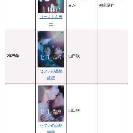
みか
初主演作
ゴーストキラ
ー
2025年
山田咲
セフレの品格
終恋
山田咲
セフレの品格
慟哭