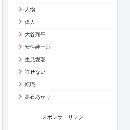
人物
偉人
大谷翔平
安住紳一郎
生見愛瑠
許せない
転職
髙石あかり
スポンサーリンク