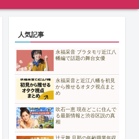
人気記事
永福采音 ブラタモリ近江八
幡編で話題の舞台女優
永福采音と近江八幡を初見
から推せるオタク視点まと
め
吹石一恵 現在どこに住んで
る最新情報と渋谷区説の真
相
辻元舞 旦那の年齢職業年収